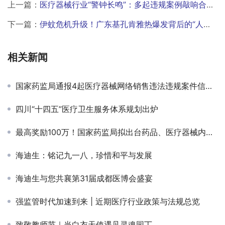
上一篇：
医疗器械行业“警钟长鸣”：多起违规案例敲响合规警钟
下一篇：
伊蚊危机升级！广东基孔肯雅热爆发背后的“人蚊大战”
相关新闻
国家药监局通报4起医疗器械网络销售违法违规案件信息（第七批）
四川“十四五”医疗卫生服务体系规划出炉
最高奖励100万！国家药监局拟出台药品、医疗器械内部举报人奖励措施
海迪生：铭记九一八，珍惜和平与发展
海迪生与您共襄第31届成都医博会盛宴
强监管时代加速到来 | 近期医疗行业政策与法规总览
致敬教师节｜当白衣天使遇见灵魂园丁