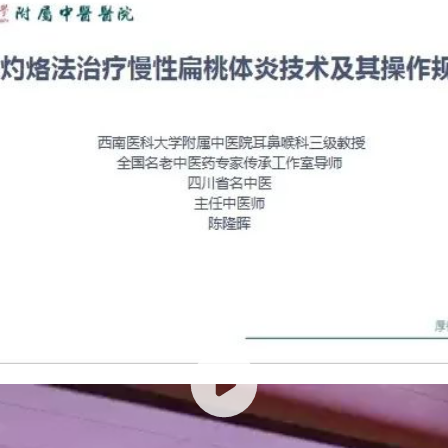
陈隆晖教授台上授课视频
炎技术＂，于2001年国家中医药管理局资助课题“改进灼烙法