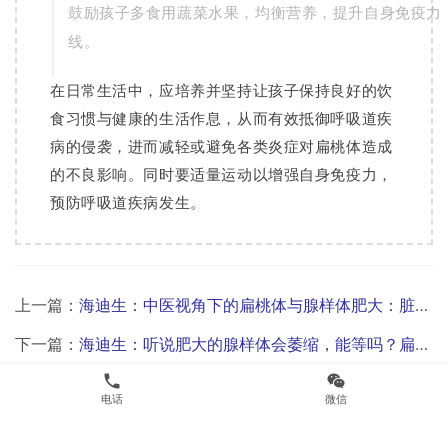
鼓励孩子多食用蔬菜水果，均衡营养，提升自身免疫力
线。
在日常生活中，应培养并坚持让孩子保持良好的饮
食习惯与健康的生活作息，从而有效抵御呼吸道疾
病的侵袭，进而减轻或避免各类炎症对扁桃体造成
的不良影响。同时要适量运动以增强自身免疫力，
预防呼吸道疾病发生。
上一篇：
海迪生：中医视角下的扁桃体与腺样体肥大：脏腑和谐，健康之基
下一篇：
海迪生：听说肥大的腺样体会萎缩，能等吗？扁桃体呢？
phone
wechat
电话
微信
相关新闻