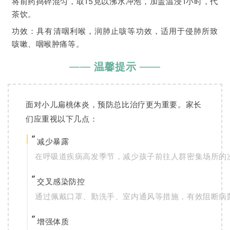
将前药捣碎混匀，取15克以沸水冲泡，加盖温浸1小时，代
茶饮。
功效：具有清咽利喉，润肺止咳等功效，适用于侵肺所致
咳嗽、咽喉肿痛等。
——
温馨提示
——
面对小儿扁桃体炎，预防总比治疗更为重要。家长
们应重视以下几点：
减少暴露
在呼吸道疾病高发季节，减少孩子前往人群密集场所的
交叉感染防控
通过佩戴口罩、勤洗手、室内通风等措施，有效阻断病
增强体质