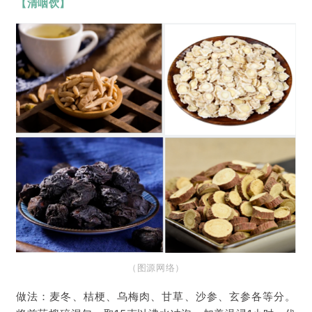
【清咽饮
】
（图
源网络
）
做法：麦冬、桔梗、乌梅肉、甘草、沙参、玄参各等分。