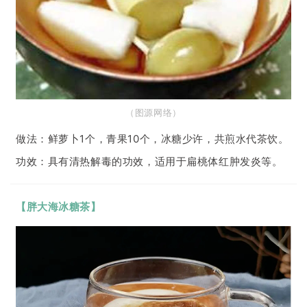
（图
源网络
）
做法：鲜萝卜1个，青果10个，冰糖少许，共煎水代茶饮。
功效：具有清热解毒的功效，适用于扁桃体红肿发炎等。
【
胖大海冰糖茶
】